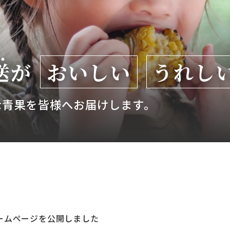
送
が
おいしい
うれし
な青果を皆様へお届けします。
ームページを公開しました