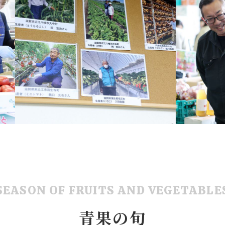
SEASON OF FRUITS AND VEGETABLE
青果の旬